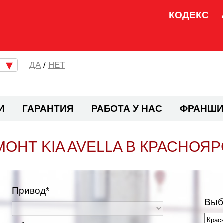
КОДЕКС
/
НЕТ
И
ГАРАНТИЯ
РАБОТА У НАС
ФРАНШИ
МОНТ KIA AVELLA В КРАСНОЯР
Привод*
Выб