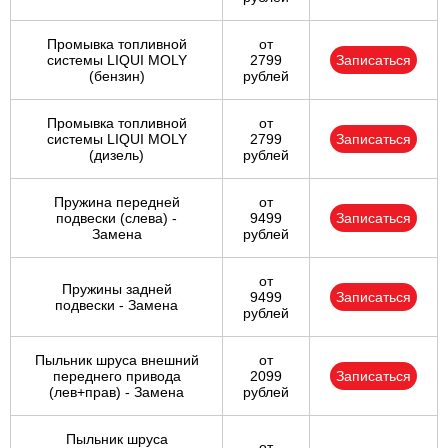
Промывка топливной
от
системы LIQUI MOLY
2799
Записаться
(бензин)
рублей
Промывка топливной
от
системы LIQUI MOLY
2799
Записаться
(дизель)
рублей
Пружина передней
от
подвески (слева) -
9499
Записаться
Замена
рублей
от
Пружины задней
9499
Записаться
подвески - Замена
рублей
Пыльник шруса внешний
от
переднего привода
2099
Записаться
(лев+прав) - Замена
рублей
Пыльник шруса
от