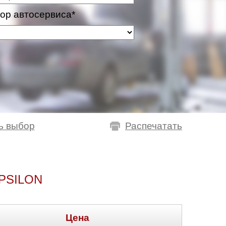
ор автосервиса*
ь выбор
Распечатать
PSILON
Цена