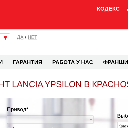
КОДЕКС
/
НЕТ
И
ГАРАНТИЯ
РАБОТА У НАС
ФРАНШИ
Т LANCIA YPSILON В КРАСН
Привод*
Выб