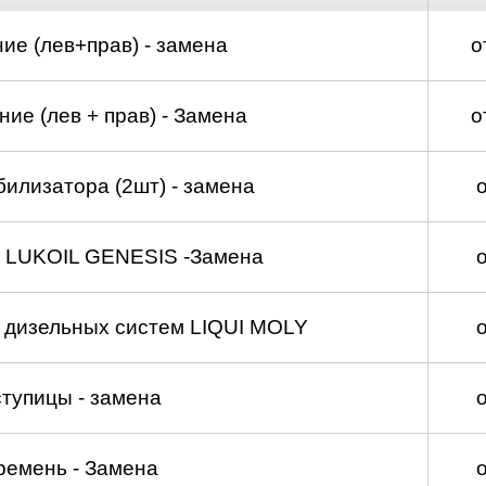
ие (лев+прав) - замена
о
ие (лев + прав) - Замена
о
билизатора (2шт) - замена
 LUKOIL GENESIS -Замена
а дизельных систем LIQUI MOLY
тупицы - замена
ремень - Замена