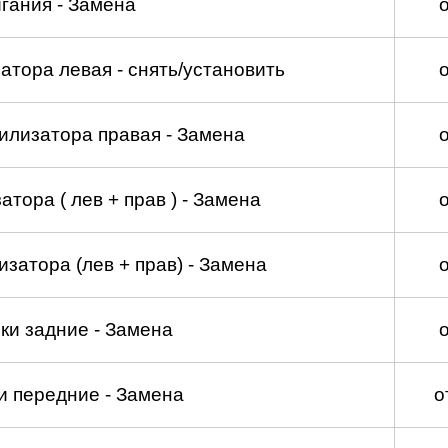
гания - Замена
атора левая - снять/установить
илизатора правая - Замена
тора ( лев + прав ) - Замена
затора (лев + прав) - Замена
ки задние - Замена
и передние - Замена
о