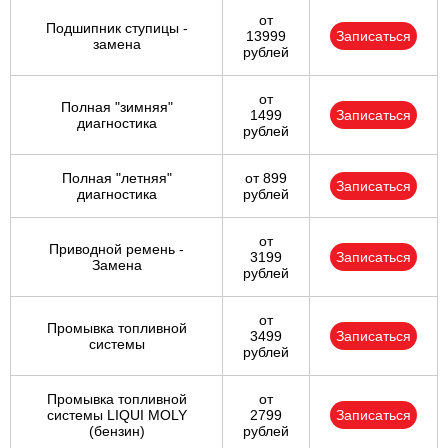
от
Подшипник ступицы -
13999
Записаться
замена
рублей
от
Полная "зимняя"
1499
Записаться
диагностика
рублей
Полная "летняя"
от 899
Записаться
диагностика
рублей
от
Приводной ремень -
3199
Записаться
Замена
рублей
от
Промывка топливной
3499
Записаться
системы
рублей
Промывка топливной
от
системы LIQUI MOLY
2799
Записаться
(бензин)
рублей