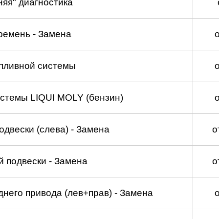
няя" диагностика
ремень - Замена
пливной системы
стемы LIQUI MOLY (бензин)
двески (слева) - Замена
о
 подвески - Замена
о
него привода (лев+прав) - Замена