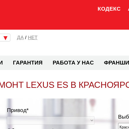
КОДЕКС
/
НЕТ
И
ГАРАНТИЯ
РАБОТА У НАС
ФРАНШИ
МОНТ LEXUS ES В КРАСНОЯР
Привод*
Выб