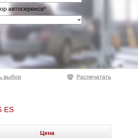
ор автосервиса*
ь выбор
Распечатать
 ES
Цена