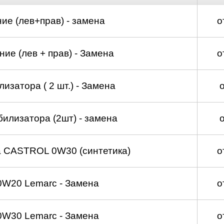
ие (лев+прав) - замена
о
ие (лев + прав) - Замена
о
изатора ( 2 шт.) - Замена
билизатора (2шт) - замена
а CASTROL 0W30 (синтетика)
о
0W20 Lemarc - Замена
о
0W30 Lemarc - Замена
о