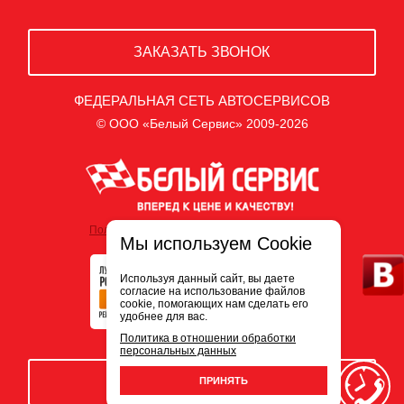
ЗАКАЗАТЬ ЗВОНОК
ФЕДЕРАЛЬНАЯ СЕТЬ АВТОСЕРВИСОВ
© ООО «Белый Сервис» 2009-2026
Политика обработки персональных данных
Мы используем Cookie
Используя данный сайт, вы даете
согласие на использование файлов
cookie, помогающих нам сделать его
удобнее для вас.
Политика в отношении обработки
персональных данных
ЗАПИСЬ НА СЕРВИС
ПРИНЯТЬ