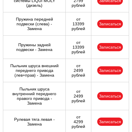
системы LIQUI MOLY
2799
Записаться
(дизель)
рублей
Пружина передней
от
подвески (слева) -
13399
Записаться
Замена
рублей
от
Пружины задней
13399
Записаться
подвески - Замена
рублей
Пыльник шруса внешний
от
переднего привода
2499
Записаться
(лев+прав) - Замена
рублей
Пыльник шруса
от
внутренний переднего
2499
Записаться
правого привода -
рублей
Замена
от
Рулевая тяга левая -
4299
Записаться
Замена
рублей