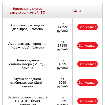
Название услуги:
Цена
замена запчастей, ТО
от
Амортизаторы задние
14799
Записаться
(лев+прав) - замена
рублей
от
Амортизаторы передние
17399
Записаться
(лев + прав) - Замена
рублей
Втулка заднего
от
стабилизатора ( 2 шт.) -
1899
Записаться
Замена
рублей
Втулка переднего
от
стабилизатора (2шт) -
2099
Записаться
замена
рублей
Замена моторного масла
от
CASTROL 0W30
5099
Записаться
(синтетика)
рублей