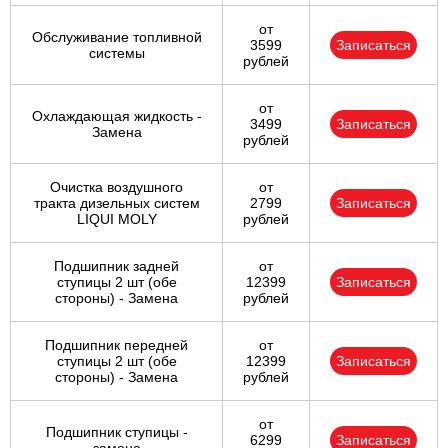
от
Обслуживание топливной
3599
Записаться
системы
рублей
от
Охлаждающая жидкость -
3499
Записаться
Замена
рублей
Очистка воздушного
от
тракта дизельных систем
2799
Записаться
LIQUI MOLY
рублей
Подшипник задней
от
ступицы 2 шт (обе
12399
Записаться
стороны) - Замена
рублей
Подшипник передней
от
ступицы 2 шт (обе
12399
Записаться
стороны) - Замена
рублей
от
Подшипник ступицы -
6299
Записаться