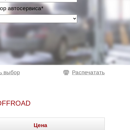
ор автосервиса*
ь выбор
Распечатать
OFFROAD
Цена