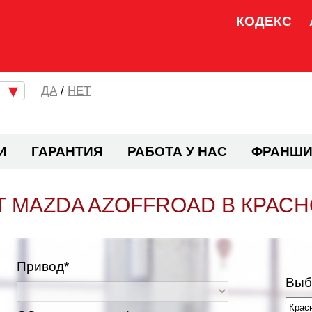
КОДЕКС
/
НЕТ
И
ГАРАНТИЯ
РАБОТА У НАС
ФРАНШИ
 MAZDA AZOFFROAD В КРАС
Привод*
Выб