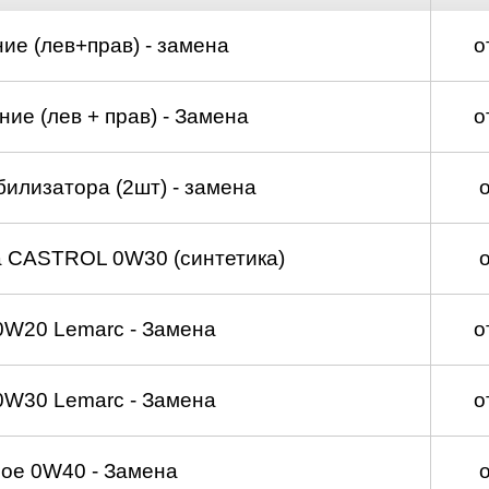
ие (лев+прав) - замена
о
ие (лев + прав) - Замена
о
билизатора (2шт) - замена
а CASTROL 0W30 (синтетика)
0W20 Lemarc - Замена
о
0W30 Lemarc - Замена
о
ое 0W40 - Замена