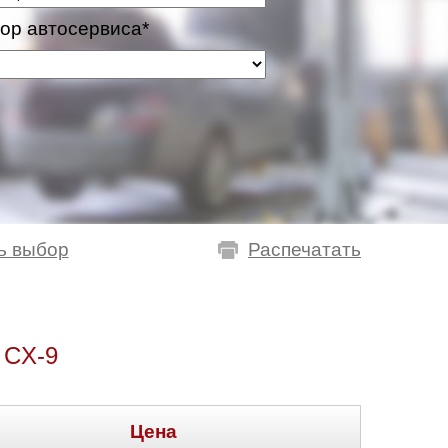
ор автосервиса*
ь выбор
Распечатать
CX-9
Цена