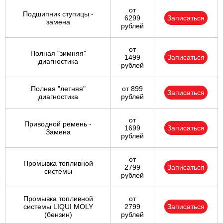
от
Подшипник ступицы -
6299
Записаться
замена
рублей
от
Полная "зимняя"
1499
Записаться
диагностика
рублей
Полная "летняя"
от 899
Записаться
диагностика
рублей
от
Приводной ремень -
1699
Записаться
Замена
рублей
от
Промывка топливной
2799
Записаться
системы
рублей
Промывка топливной
от
системы LIQUI MOLY
2799
Записаться
(бензин)
рублей