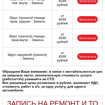
4599
Записаться
лев. внутр. - Замена
рублей
от
Шрус (граната) передн
4599
Записаться
прав, наружн.- Замена
рублей
от
Шрус (граната) передн.
4599
Записаться
прав.внутр. - Замена
рублей
от
Шрус наружний (граната)
4599
Записаться
- Замена
рублей
Обращаем Ваше внимание: в связи с нестабильностью цен
на запасные части, окончательную стоимость услуги
(работы+з/ч) узнавайте на СТО.
Все указанные цены розничные в рублях, включают НДС,
стоимость работ и з/ч, за одну услугу, для одного
автомобиля.
ЗАПИСЬ НА РЕМОНТ И ТО