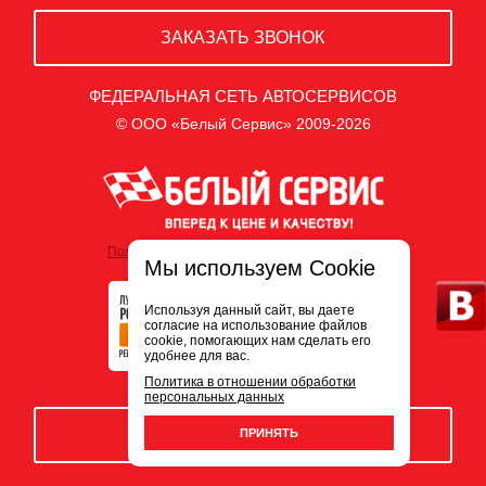
ЗАКАЗАТЬ ЗВОНОК
ФЕДЕРАЛЬНАЯ СЕТЬ АВТОСЕРВИСОВ
© ООО «Белый Сервис» 2009-2026
Политика обработки персональных данных
Мы используем Cookie
Используя данный сайт, вы даете
согласие на использование файлов
cookie, помогающих нам сделать его
удобнее для вас.
Политика в отношении обработки
персональных данных
ЗАПИСЬ НА СЕРВИС
ПРИНЯТЬ