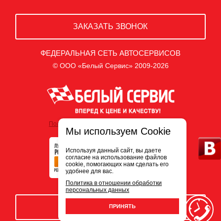
ЗАКАЗАТЬ ЗВОНОК
ФЕДЕРАЛЬНАЯ СЕТЬ АВТОСЕРВИСОВ
© ООО «Белый Сервис» 2009-2026
Политика обработки персональных данных
Мы используем Cookie
Используя данный сайт, вы даете
согласие на использование файлов
cookie, помогающих нам сделать его
удобнее для вас.
Политика в отношении обработки
персональных данных
ЗАПИСЬ НА СЕРВИС
ПРИНЯТЬ