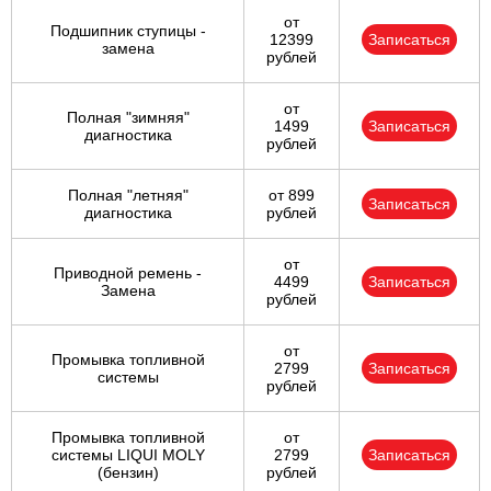
от
Подшипник ступицы -
12399
Записаться
замена
рублей
от
Полная "зимняя"
1499
Записаться
диагностика
рублей
Полная "летняя"
от 899
Записаться
диагностика
рублей
от
Приводной ремень -
4499
Записаться
Замена
рублей
от
Промывка топливной
2799
Записаться
системы
рублей
Промывка топливной
от
системы LIQUI MOLY
2799
Записаться
(бензин)
рублей