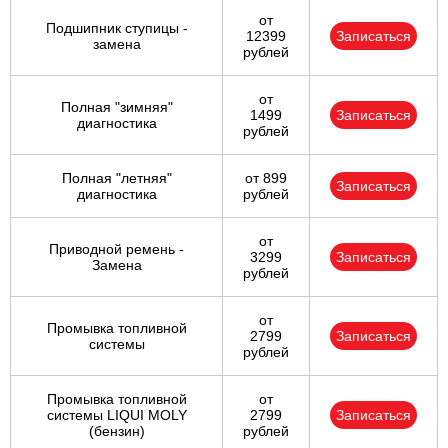
от
Подшипник ступицы -
12399
Записаться
замена
рублей
от
Полная "зимняя"
1499
Записаться
диагностика
рублей
Полная "летняя"
от 899
Записаться
диагностика
рублей
от
Приводной ремень -
3299
Записаться
Замена
рублей
от
Промывка топливной
2799
Записаться
системы
рублей
Промывка топливной
от
системы LIQUI MOLY
2799
Записаться
(бензин)
рублей