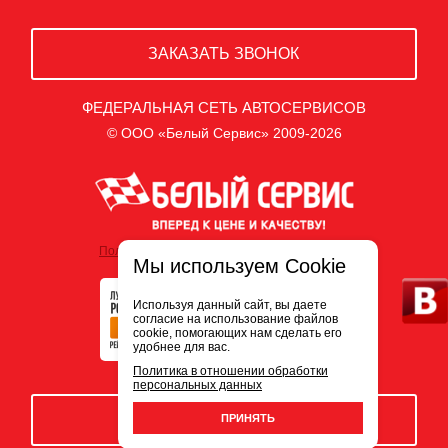
ЗАКАЗАТЬ ЗВОНОК
ФЕДЕРАЛЬНАЯ СЕТЬ АВТОСЕРВИСОВ
© ООО «Белый Сервис» 2009-2026
Политика обработки персональных данных
Мы используем Cookie
Используя данный сайт, вы даете
согласие на использование файлов
cookie, помогающих нам сделать его
удобнее для вас.
Политика в отношении обработки
персональных данных
ЗАПИСЬ НА СЕРВИС
ПРИНЯТЬ