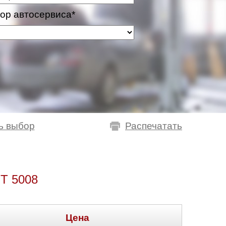
ор автосервиса*
ь выбор
Распечатать
 5008
Цена