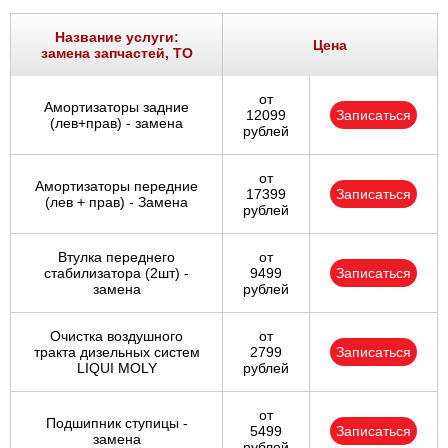
Название услуги:
Цена
замена запчастей, ТО
от
Амортизаторы задние
12099
Записаться
(лев+прав) - замена
рублей
от
Амортизаторы передние
17399
Записаться
(лев + прав) - Замена
рублей
Втулка переднего
от
стабилизатора (2шт) -
9499
Записаться
замена
рублей
Очистка воздушного
от
тракта дизельных систем
2799
Записаться
LIQUI MOLY
рублей
от
Подшипник ступицы -
5499
Записаться
замена
рублей