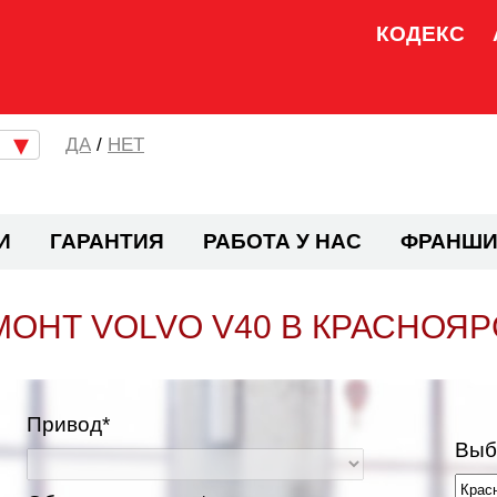
КОДЕКС
/
НЕТ
И
ГАРАНТИЯ
РАБОТА У НАС
ФРАНШИ
МОНТ VOLVO V40 В КРАСНОЯР
Привод*
Выб