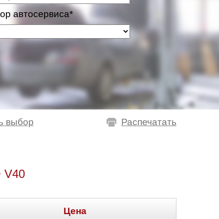
ор автосервиса*
ь выбор
Распечатать
 V40
Цена