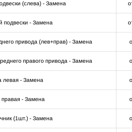
двески (слева) - Замена
о
 подвески - Замена
о
него привода (лев+прав) - Замена
реднего правого привода - Замена
а левая - Замена
 правая - Замена
ник (1шт.) - Замена