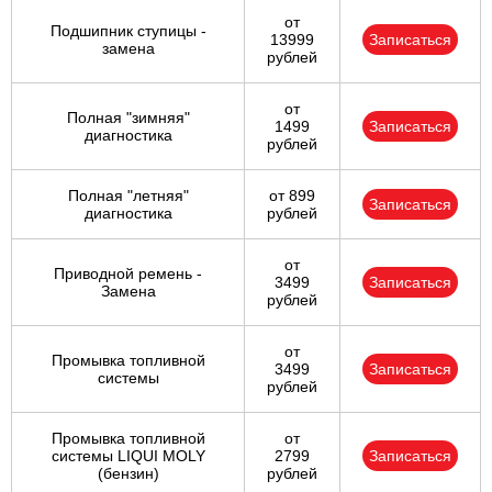
от
Подшипник ступицы -
13999
Записаться
замена
рублей
от
Полная "зимняя"
1499
Записаться
диагностика
рублей
Полная "летняя"
от 899
Записаться
диагностика
рублей
от
Приводной ремень -
3499
Записаться
Замена
рублей
от
Промывка топливной
3499
Записаться
системы
рублей
Промывка топливной
от
системы LIQUI MOLY
2799
Записаться
(бензин)
рублей