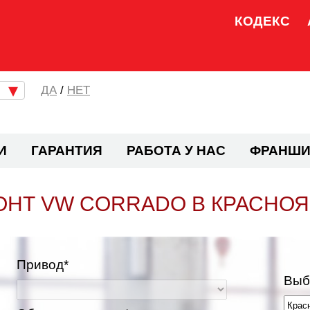
КОДЕКС
/
НЕТ
И
ГАРАНТИЯ
РАБОТА У НАС
ФРАНШИ
ОНТ VW CORRADO В КРАСНОЯ
Привод*
Выб