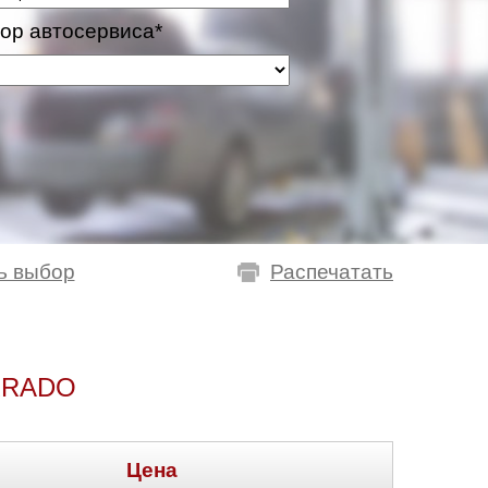
ор автосервиса*
ь выбор
Распечатать
RRADO
Цена