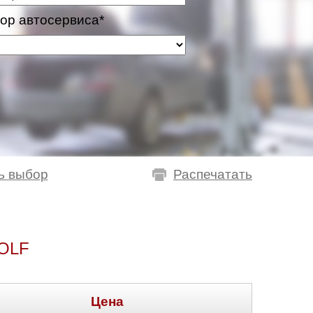
ор автосервиса*
ь выбор
Распечатать
OLF
Цена