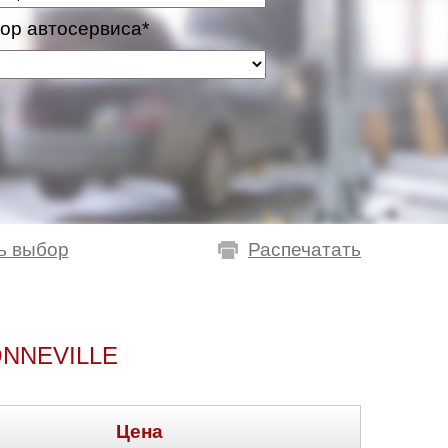
ор автосервиса*
ь выбор
Распечатать
NNEVILLE
Цена