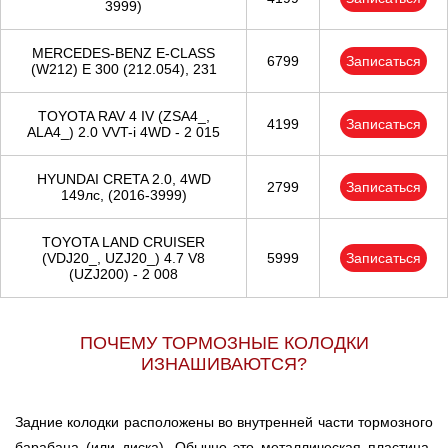
3999)
MERCEDES-BENZ E-CLASS
6799
Записаться
(W212) E 300 (212.054), 231
TOYOTA RAV 4 IV (ZSA4_,
4199
Записаться
ALA4_) 2.0 VVT-i 4WD - 2 015
HYUNDAI CRETA 2.0, 4WD
2799
Записаться
149лс, (2016-3999)
TOYOTA LAND CRUISER
(VDJ20_, UZJ20_) 4.7 V8
5999
Записаться
(UZJ200) - 2 008
ПОЧЕМУ ТОРМОЗНЫЕ КОЛОДКИ
ИЗНАШИВАЮТСЯ?
Задние колодки расположены во внутренней части тормозного
барабана (или диска). Обычно это металлическая пластина,