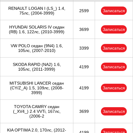
RENAULT LOGAN I (LS_) 1.4,
2599
Записаться
75лс, (2004-3999)
HYUNDAI SOLARIS IV седан
3699
Записаться
(RB) 1.6, 122лс, (2010-3999)
VW POLO седан (9N4) 1.6,
3399
Записаться
105лс, (2007-2010)
SKODA RAPID (NA2) 1.6,
4199
Записаться
105лс, (2011-3999)
MITSUBISHI LANCER седан
(CY/Z_A) 1.5, 109лс, (2008-
4199
Записаться
3999)
TOYOTA CAMRY седан
(_XV4_) 2.4 VVTi, 167лс,
3699
Записаться
(2006-2
KIA OPTIMA 2.0, 170лс, (2012-
4199
Записаться